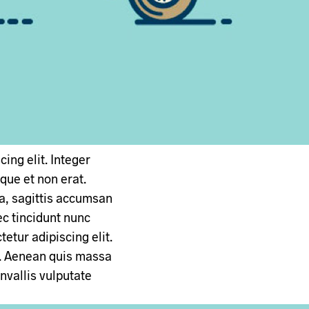
ing elit. Integer
sque et non erat.
a, sagittis accumsan
ec tincidunt nunc
etur adipiscing elit.
t. Aenean quis massa
vallis vulputate